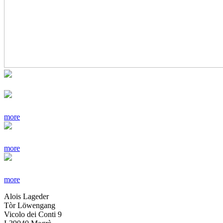
more
more
more
Alois Lageder
Tòr Löwengang
Vicolo dei Conti 9