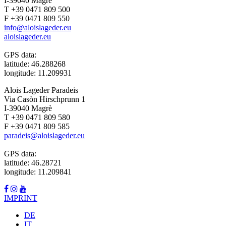
I-39040 Magrè
T +39 0471 809 500
F +39 0471 809 550
info@aloislageder.eu
aloislageder.eu
GPS data:
latitude: 46.288268
longitude: 11.209931
Alois Lageder Paradeis
Via Casòn Hirschprunn 1
I-39040 Magrè
T +39 0471 809 580
F +39 0471 809 585
paradeis@aloislageder.eu
GPS data:
latitude: 46.28721
longitude: 11.209841
IMPRINT
DE
IT