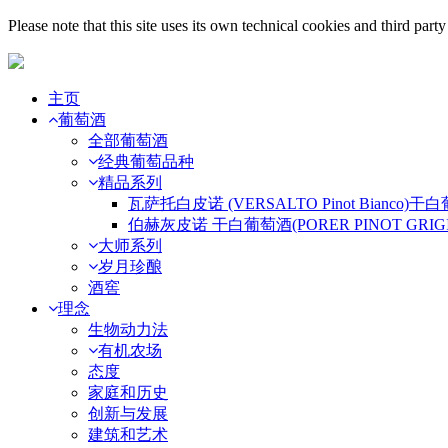
Please note that this site uses its own technical cookies and third par
主页
葡萄酒
全部葡萄酒
经典葡萄品种
精品系列
瓦萨托白皮诺 (VERSALTO Pinot Bianco)干
伯赫灰皮诺 干白葡萄酒(PORER PINOT GRIGI
大师系列
岁月珍酿
酒窖
理念
生物动力法
有机农场
态度
家庭和历史
创新与发展
建筑和艺术