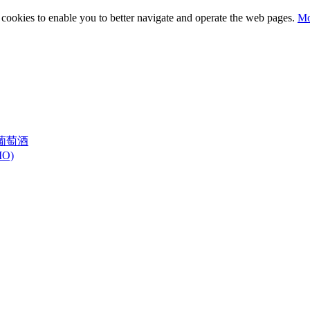
ty cookies to enable you to better navigate and operate the web pages.
Mo
白葡萄酒
O)