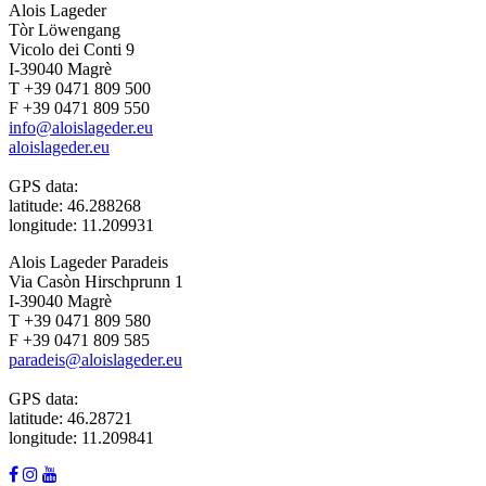
Alois Lageder
Tòr Löwengang
Vicolo dei Conti 9
I-39040 Magrè
T +39 0471 809 500
F +39 0471 809 550
info@aloislageder.eu
aloislageder.eu
GPS data:
latitude: 46.288268
longitude: 11.209931
Alois Lageder Paradeis
Via Casòn Hirschprunn 1
I-39040 Magrè
T +39 0471 809 580
F +39 0471 809 585
paradeis@aloislageder.eu
GPS data:
latitude: 46.28721
longitude: 11.209841