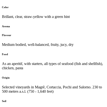
Color
Brillant, clear, straw-yellow with a green hint
Aroma
Flavour
Medium bodied, well-balanced, fruity, jucy, dry
Food
As an aperitif, with starters, all types of seafood (fish and shellfish),
chicken, pasta
Origin
Selected vineyards in Magrè, Cortaccia, Pochi and Salorno. 230 to
500 metres a.s.l. (750 - 1,640 feet)
Soil