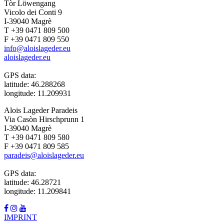
Tòr Löwengang
Vicolo dei Conti 9
I-39040 Magrè
T +39 0471 809 500
F +39 0471 809 550
info@aloislageder.eu
aloislageder.eu
GPS data:
latitude: 46.288268
longitude: 11.209931
Alois Lageder Paradeis
Via Casòn Hirschprunn 1
I-39040 Magrè
T +39 0471 809 580
F +39 0471 809 585
paradeis@aloislageder.eu
GPS data:
latitude: 46.28721
longitude: 11.209841
IMPRINT